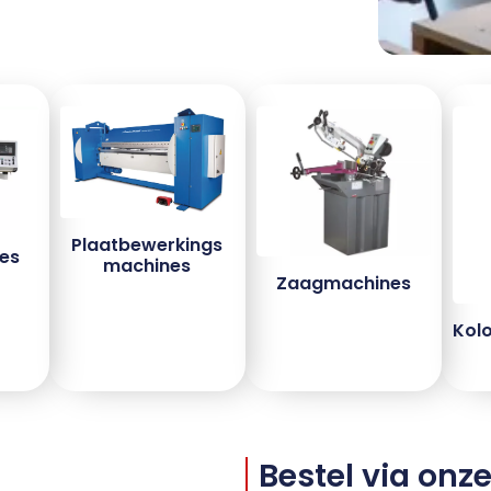
Plaatbewerkings
es
machines
Zaagmachines
Kol
Bestel via on