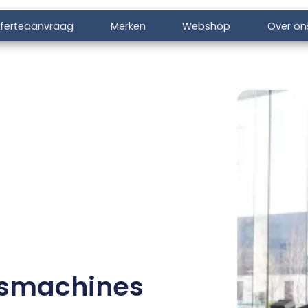
ferteaanvraag
Merken
Webshop
Over on
gsmachines