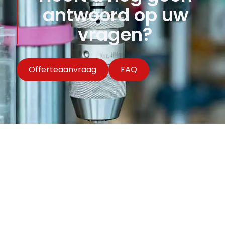
antwoord op uw
vragen?
Offerteaanvraag
FAQ
Schrijf je in op onze 