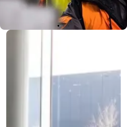
De partner voor uw
project
Adviseren en leveren
van machines tot en
met een complete
werkplaatsinrichting
Advies nodig