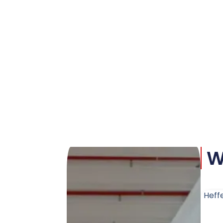
W
Heff