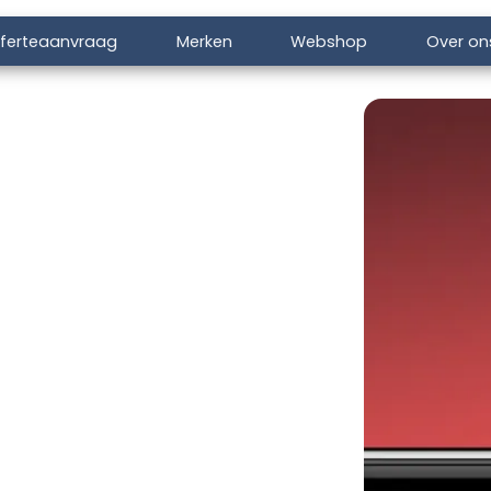
ferteaanvraag
Merken
Webshop
Over on