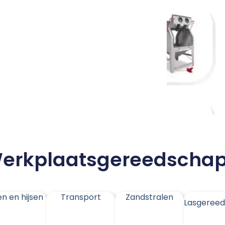
erkplaatsgereedscha
en en hijsen
Transport
Zandstralen
Lasgeree