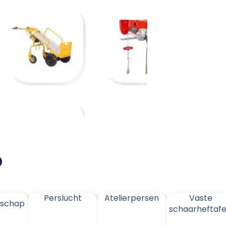
p
Perslucht
Atelierpersen
Vaste
dschap
schaarheftafe