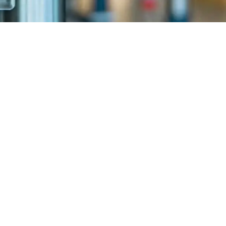
Schrijf je in op onze 
u-12u en 13u-17u (op
Verstuur
Aanbod
Sectoren
Offerteaanvraag
Merken
Webshop
Over ons