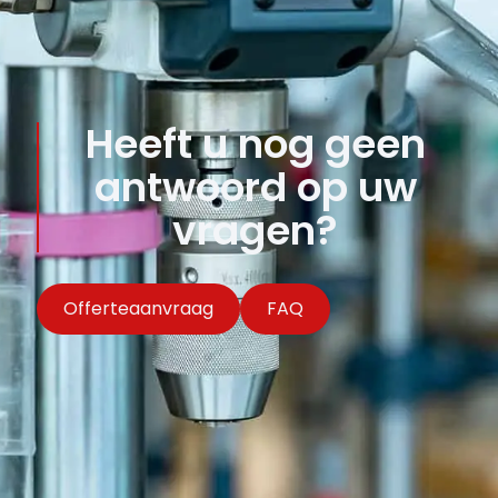
Heeft u nog geen
antwoord op uw
vragen?
Offerteaanvraag
FAQ