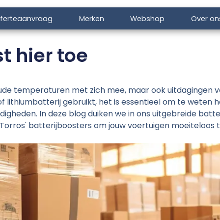
ferteaanvraag
Merken
Webshop
Over on
t hier toe
oude temperaturen met zich mee, maar ook uitdagingen v
- of lithiumbatterij gebruikt, het is essentieel om te wete
gheden. In deze blog duiken we in ons uitgebreide batte
orros' batterijboosters om jouw voertuigen moeiteloos te