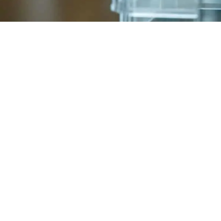
De partner voor uw project
Contacteer ons
Bereikbaar op werkdagen van 8
vrijdag tot 16u)
info@vdhmachines.com
+31 30 296 3270