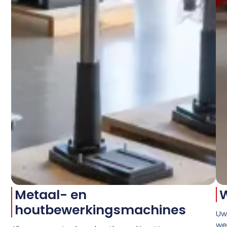
Metaal- en
W
houtbewerkingsmachines
Uw
wer