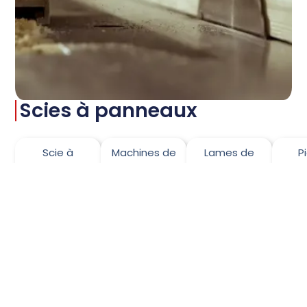
Scies à panneaux
Scie à
Machines de
Lames de
P
panneaux
coupe
scie à
dét
verticale
panneaux
s
pa